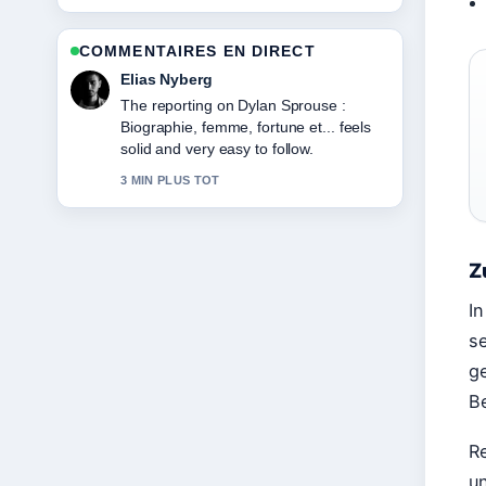
COMMENTAIRES EN DIRECT
Clara West
Good verification work around François
Feldman : que devient-il ? Vie.... More
outlets should write like this.
5 MIN PLUS TOT
Z
I
s
g
B
Re
u