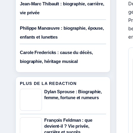
D
Jean-Marc Thibault : biographie, carrière,
g
vie privée
P
Philippe Manœuvre : biographie, épouse,
b
e
enfants et lunettes
Carole Fredericks : cause du décès,
biographie, héritage musical
PLUS DE LA REDACTION
Dylan Sprouse : Biographie,
femme, fortune et rumeurs
François Feldman : que
devient-il ? Vie privée,
carrière et succès