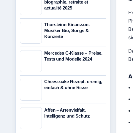
biographie, retraite et
actualité 2025
E
P
Thorsteinn Einarsson:
B
Musiker Bio, Songs &
Konzerte
si
Da
Mercedes C-Klasse – Preise,
Be
Tests und Modelle 2024
A
Cheesecake Rezept: cremig,
einfach & ohne Risse
Affen – Artenvielfalt,
Intelligenz und Schutz