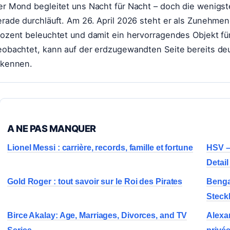
er Mond begleitet uns Nacht für Nacht – doch die wenigs
erade durchläuft. Am 26. April 2026 steht er als Zunehm
rozent beleuchtet und damit ein hervorragendes Objekt f
eobachtet, kann auf der erdzugewandten Seite bereits deu
rkennen.
A NE PAS MANQUER
Lionel Messi : carrière, records, famille et fortune
HSV – 
Detail
Gold Roger : tout savoir sur le Roi des Pirates
Bengal
Steckb
Birce Akalay: Age, Marriages, Divorces, and TV
Alexan