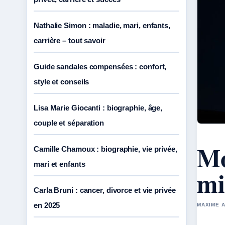
Nathalie Simon : maladie, mari, enfants,
carrière – tout savoir
Guide sandales compensées : confort,
style et conseils
Lisa Marie Giocanti : biographie, âge,
couple et séparation
Mo
Camille Chamoux : biographie, vie privée,
mari et enfants
mi
Carla Bruni : cancer, divorce et vie privée
en 2025
MAXIME A