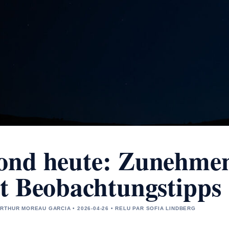
nd heute: Zunehme
t Beobachtungstipps
RTHUR MOREAU GARCIA • 2026-04-26 • RELU PAR SOFIA LINDBERG