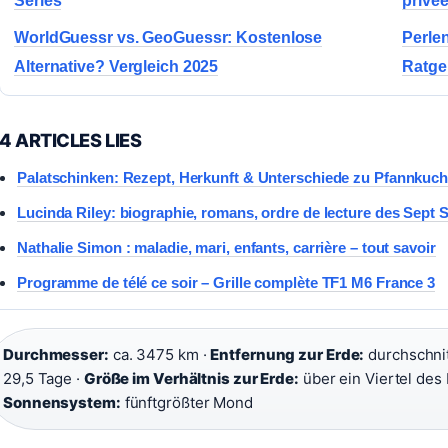
Series
privé
WorldGuessr vs. GeoGuessr: Kostenlose
Perlen
Alternative? Vergleich 2025
Ratge
4 ARTICLES LIES
Palatschinken: Rezept, Herkunft & Unterschiede zu Pfannkuc
Lucinda Riley: biographie, romans, ordre de lecture des Sept
Nathalie Simon : maladie, mari, enfants, carrière – tout savoir
Programme de télé ce soir – Grille complète TF1 M6 France 3
Durchmesser:
ca. 3475 km ·
Entfernung zur Erde:
durchschnit
29,5 Tage ·
Größe im Verhältnis zur Erde:
über ein Viertel des
Sonnensystem:
fünftgrößter Mond