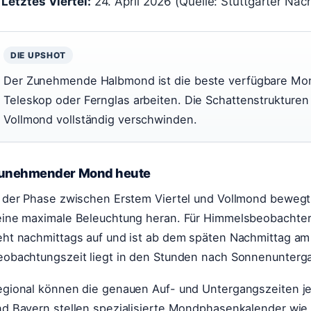
Letztes Viertel:
24. April 2026 (Quelle: Stuttgarter Nac
DIE UPSHOT
Der Zunehmende Halbmond ist die beste verfügbare Mond
Teleskop oder Fernglas arbeiten. Die Schattenstrukturen 
Vollmond vollständig verschwinden.
unehmender Mond heute
n der Phase zwischen Erstem Viertel und Vollmond bewegt
eine maximale Beleuchtung heran. Für Himmelsbeobachter
eht nachmittags auf und ist ab dem späten Nachmittag am 
eobachtungszeit liegt in den Stunden nach Sonnenunterg
gional können die genauen Auf- und Untergangszeiten je n
nd Bayern stellen spezialisierte Mondphasenkalender wi