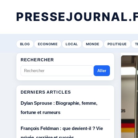
PRESSEJOURNAL.
BLOG
ECONOMIE
LOCAL
MONDE
POLITIQUE
T
RECHERCHER
Aller
DERNIERS ARTICLES
Dylan Sprouse : Biographie, femme,
fortune et rumeurs
François Feldman : que devient-il ? Vie
privée, carrière et succès