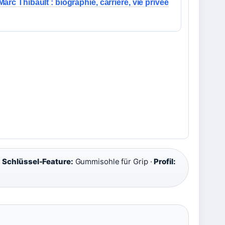
arc Thibault : biographie, carrière, vie privée
·
Schlüssel-Feature:
Gummisohle für Grip ·
Profil: