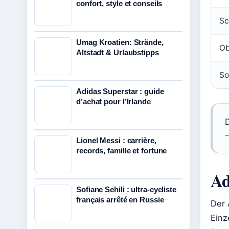
confort, style et conseils
Sc
Umag Kroatien: Strände,
Ob
Altstadt & Urlaubstipps
So
Adidas Superstar : guide
d’achat pour l’Irlande
D
–
Lionel Messi : carrière,
records, famille et fortune
Ad
Sofiane Sehili : ultra-cycliste
français arrêté en Russie
Der 
Einz