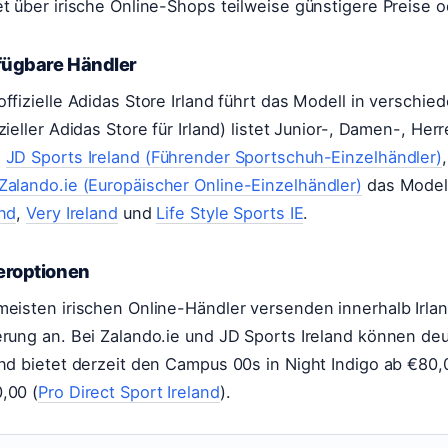
et über irische Online-Shops teilweise günstigere Preise o
fügbare Händler
offizielle Adidas Store Irland führt das Modell in verschi
izieller Adidas Store für Irland) listet Junior-, Damen-, 
h
JD Sports Ireland (Führender Sportschuh-Einzelhändler)
Zalando.ie (Europäischer Online-Einzelhändler)
das Modell
and
,
Very Ireland
und
Life Style Sports IE
.
eroptionen
meisten irischen Online-Händler versenden innerhalb Irlan
erung an. Bei Zalando.ie und JD Sports Ireland können deu
and bietet derzeit den Campus 00s in Night Indigo ab €80,0
,00 (
Pro Direct Sport Ireland
).