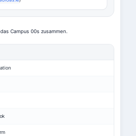
Adidas Campus 00s zusammen.
ation
ok
orm