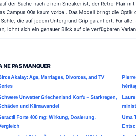
auf der Suche nach einem Sneaker ist, der Retro-Flair m
as Campus 00s kaum vorbei. Das Modell bringt die Optik d
 Sohle, die auf jedem Untergrund Grip garantiert. Für all
en, lohnt sich ein genauer Blick auf die verfügbaren Varia
A NE PAS MANQUER
Birce Akalay: Age, Marriages, Divorces, and TV
Pierre
Series
hérita
Schwere Unwetter Griechenland Korfu – Starkregen,
Lauren
Schäden und Klimawandel
minist
Seractil Forte 400 mg: Wirkung, Dosierung,
Uma T
Vergleich
Entsc