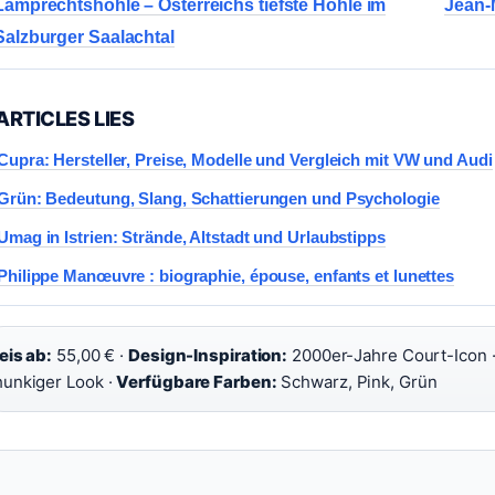
Lamprechtshöhle – Österreichs tiefste Höhle im
Jean-M
Salzburger Saalachtal
ARTICLES LIES
Cupra: Hersteller, Preise, Modelle und Vergleich mit VW und Audi
Grün: Bedeutung, Slang, Schattierungen und Psychologie
Umag in Istrien: Strände, Altstadt und Urlaubstipps
Philippe Manœuvre : biographie, épouse, enfants et lunettes
eis ab:
55,00 € ·
Design-Inspiration:
2000er-Jahre Court-Icon 
unkiger Look ·
Verfügbare Farben:
Schwarz, Pink, Grün