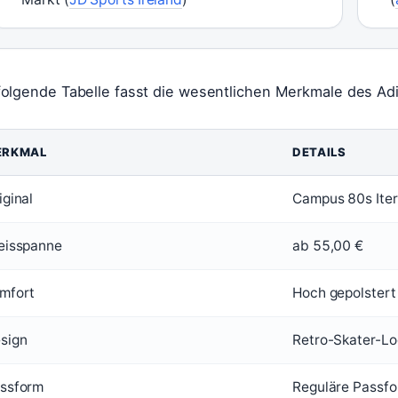
folgende Tabelle fasst die wesentlichen Merkmale des 
ERKMAL
DETAILS
iginal
Campus 80s Iter
eisspanne
ab 55,00 €
mfort
Hoch gepolstert
sign
Retro-Skater-Lo
ssform
Reguläre Passf