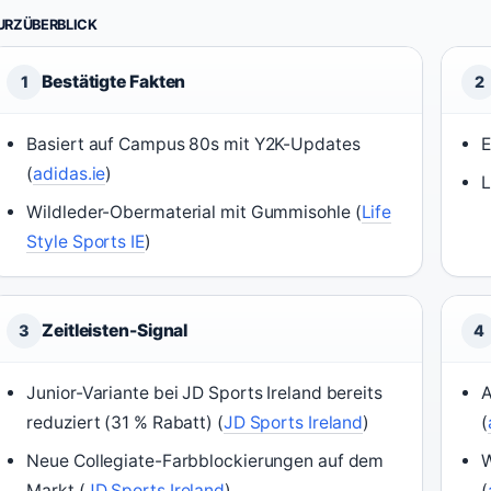
URZÜBERBLICK
Bestätigte Fakten
1
2
Basiert auf Campus 80s mit Y2K-Updates
E
(
adidas.ie
)
L
Wildleder-Obermaterial mit Gummisohle (
Life
Style Sports IE
)
Zeitleisten-Signal
3
4
Junior-Variante bei JD Sports Ireland bereits
A
reduziert (31 % Rabatt) (
JD Sports Ireland
)
(
Neue Collegiate-Farbblockierungen auf dem
W
Markt (
JD Sports Ireland
)
(