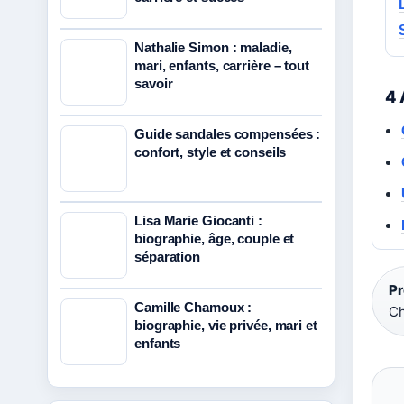
Nathalie Simon : maladie,
mari, enfants, carrière – tout
savoir
4 
Guide sandales compensées :
confort, style et conseils
Lisa Marie Giocanti :
biographie, âge, couple et
séparation
Pr
Camille Chamoux :
Ch
biographie, vie privée, mari et
enfants