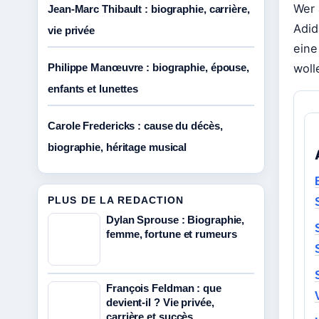
Wer 
Jean-Marc Thibault : biographie, carrière,
Adid
vie privée
eine
Philippe Manœuvre : biographie, épouse,
woll
enfants et lunettes
Carole Fredericks : cause du décès,
biographie, héritage musical
PLUS DE LA REDACTION
Dylan Sprouse : Biographie,
femme, fortune et rumeurs
François Feldman : que
devient-il ? Vie privée,
carrière et succès