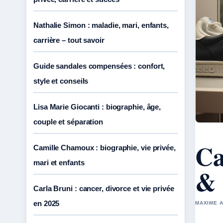
Nathalie Simon : maladie, mari, enfants,
carrière – tout savoir
Guide sandales compensées : confort,
style et conseils
Lisa Marie Giocanti : biographie, âge,
couple et séparation
Ca
Camille Chamoux : biographie, vie privée,
mari et enfants
& 
Carla Bruni : cancer, divorce et vie privée
en 2025
MAXIME A