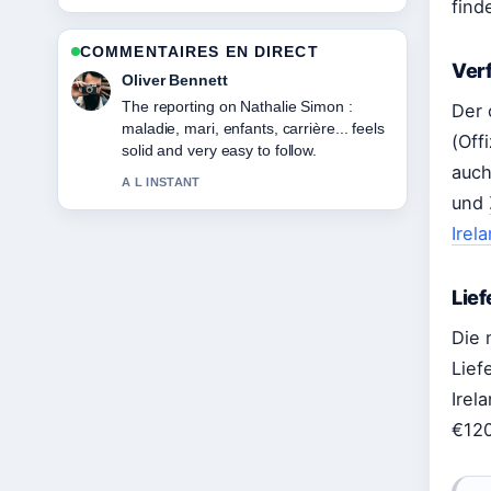
find
COMMENTAIRES EN DIRECT
Ver
Ava Reed
Good verification work around Dylan
Der 
Sprouse : Biographie, femme, fortune
(Off
et.... More outlets should write like this.
auc
3 MIN PLUS TOT
und
Irel
Lief
Die 
Lief
Irel
€120